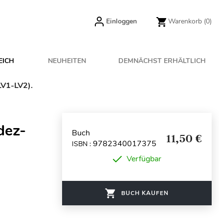
Einloggen
Warenkorb
(0)
EICH
NEUHEITEN
DEMNÄCHST ERHÄLTLICH
LV1-LV2).
dez-
Buch
11,50 €
9782340017375
ISBN :
Verfügbar
BUCH KAUFEN