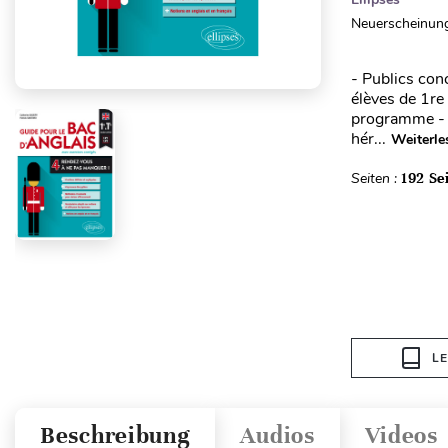
Neuerscheinung
- Publics con
élèves de 1re
programme - L
hér...
Weiterle
Seiten :
192 Se
L
Beschreibung
Audios
Videos