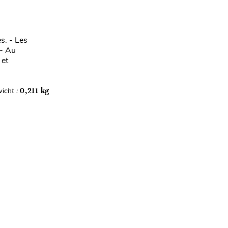
s. - Les
 - Au
 et
icht :
0,211 kg