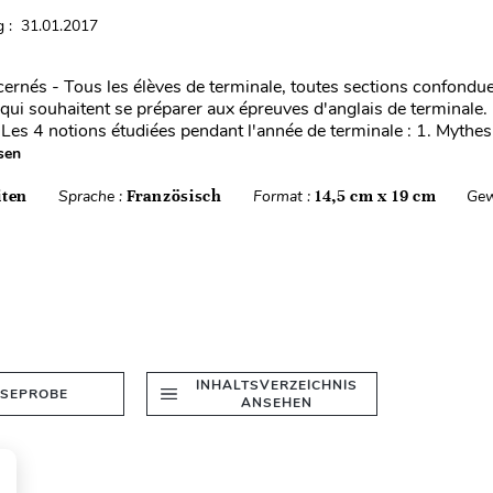
 : 31.01.2017
cernés - Tous les élèves de terminale, toutes sections confondue
 qui souhaitent se préparer aux épreuves d'anglais de terminale.
es 4 notions étudiées pendant l'année de terminale : 1. Mythes
sen
iten
Sprache :
Französisch
Format :
14,5 cm x 19 cm
Gew
INHALTSVERZEICHNIS
ESEPROBE
ANSEHEN