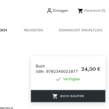
Einloggen
Warenkorb
(0)
EICH
NEUHEITEN
DEMNÄCHST ERHÄLTLICH
Buch
24,50 €
9782340021877
ISBN :
Verfügbar
BUCH KAUFEN
tectrice