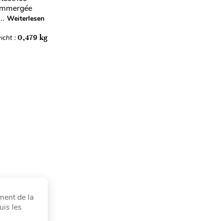
e immergée
..
Weiterlesen
icht :
0,479 kg
ment de la
uis les