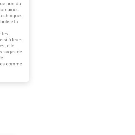
ssue non du
s domaines
s techniques
bolise la
 les
ussi à leurs
s, elle
es sagas de
de
rées comme