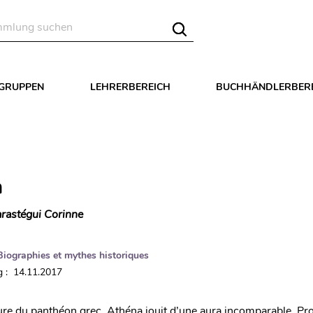
LGRUPPEN
LEHRERBEREICH
BUCHHÄNDLERBER
a
rastégui Corinne
Biographies et mythes historiques
 : 14.11.2017
ure du panthéon grec, Athéna jouit d’une aura incomparable. Pro