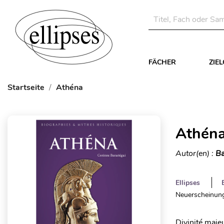
FÄCHER
ZIE
Startseite
Athéna
Athén
Autor(en) :
Ba
Ellipses
Neuerscheinung
Divinité maje