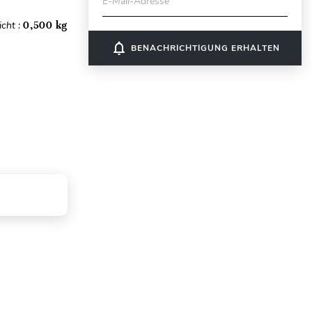
E-Mail-Adresse
cht :
0,500 kg
notifications_none
BENACHRICHTIGUNG ERHALTEN