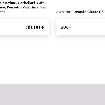
e Maxime, Corbellari Alain,
ce, Ponzetto Valentina, Van
ent
Autor(en) :
Laronde-Clérac Cél
39,00 €
BUCH
Seitenanfang