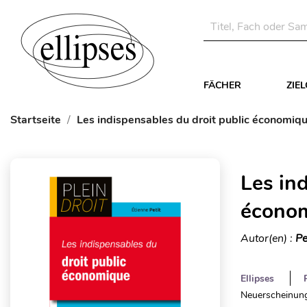
FÄCHER
ZIE
Startseite
Les indispensables du droit public économiq
Les ind
écono
Autor(en) :
Pe
Ellipses
Neuerscheinung