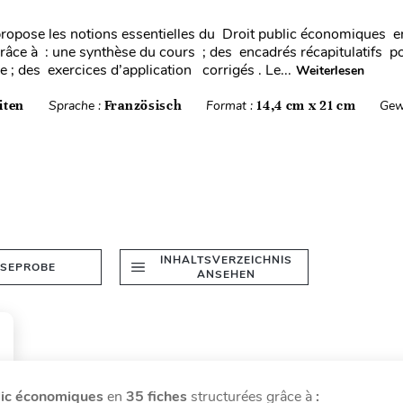
ropose les notions essentielles du Droit public économiques e
râce à : une synthèse du cours ; des encadrés récapitulatifs po
e ; des exercices d’application corrigés . Le...
Weiterlesen
iten
Sprache :
Französisch
Format :
14,4 cm x 21 cm
Gew
INHALTSVERZEICHNIS
ESEPROBE
ANSEHEN
lic économiques
en
35 fiches
structurées grâce à
: