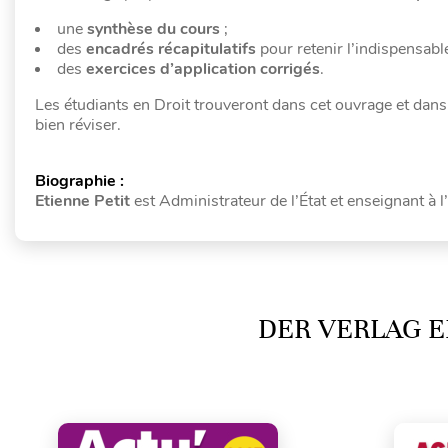
une
synthèse du cours
;
des
encadrés récapitulatifs
pour retenir l’indispensable
des
exercices d’application
corrigés
.
Les étudiants en Droit trouveront dans cet ouvrage et dans
bien réviser.
Biographie :
Etienne Petit
est Administrateur de l’État et enseignant à l
DER VERLAG E