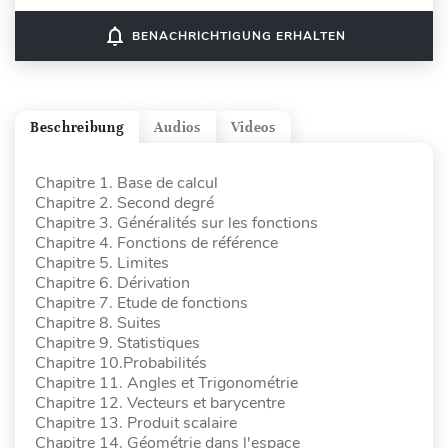
notifications_none
BENACHRICHTIGUNG ERHALTEN
Beschreibung
Audios
Videos
Chapitre 1. Base de calcul
Chapitre 2. Second degré
Chapitre 3. Généralités sur les fonctions
Chapitre 4. Fonctions de référence
Chapitre 5. Limites
Chapitre 6. Dérivation
Chapitre 7. Etude de fonctions
Chapitre 8. Suites
Chapitre 9. Statistiques
Chapitre 10.Probabilités
Chapitre 11. Angles et Trigonométrie
Chapitre 12. Vecteurs et barycentre
Chapitre 13. Produit scalaire
Chapitre 14. Géométrie dans l'espace