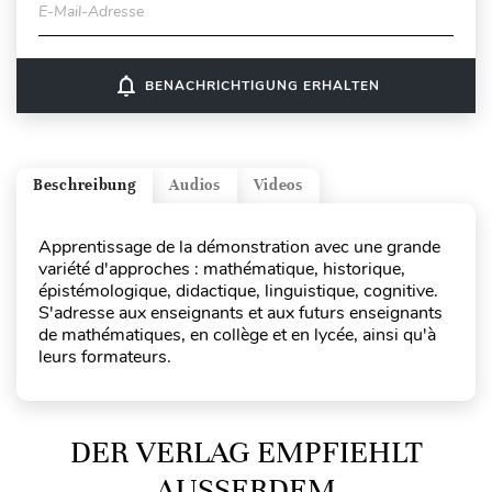
E-Mail-Adresse
notifications_none
BENACHRICHTIGUNG ERHALTEN
Beschreibung
Audios
Videos
Apprentissage de la démonstration avec une grande
variété d'approches : mathématique, historique,
épistémologique, didactique, linguistique, cognitive.
S'adresse aux enseignants et aux futurs enseignants
de mathématiques, en collège et en lycée, ainsi qu'à
leurs formateurs.
DER VERLAG EMPFIEHLT
AUSSERDEM