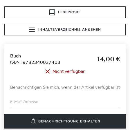
LESEPROBE
INHALTSVERZEICHNIS ANSEHEN
Buch
14,00 €
9782340037403
ISBN :
Nicht verfügbar
Benachrichtigen Sie mich, wenn der Artikel verfügbar ist
E-Mail-Adresse
notifications_none
BENACHRICHTIGUNG ERHALTEN