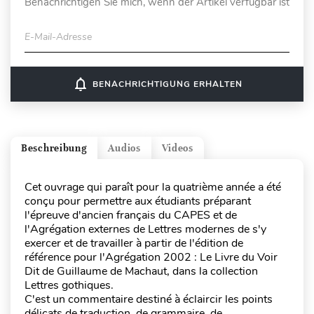
Benachrichtigen Sie mich, wenn der Artikel verfügbar ist
E-Mail-Adresse
notifications_none
BENACHRICHTIGUNG ERHALTEN
Beschreibung
Audios
Videos
Cet ouvrage qui paraît pour la quatrième année a été
conçu pour permettre aux étudiants préparant
l'épreuve d'ancien français du CAPES et de
l'Agrégation externes de Lettres modernes de s'y
exercer et de travailler à partir de l'édition de
référence pour l'Agrégation 2002 : Le Livre du Voir
Dit de Guillaume de Machaut, dans la collection
Lettres gothiques.
C'est un commentaire destiné à éclaircir les points
délicats de traduction, de grammaire, de