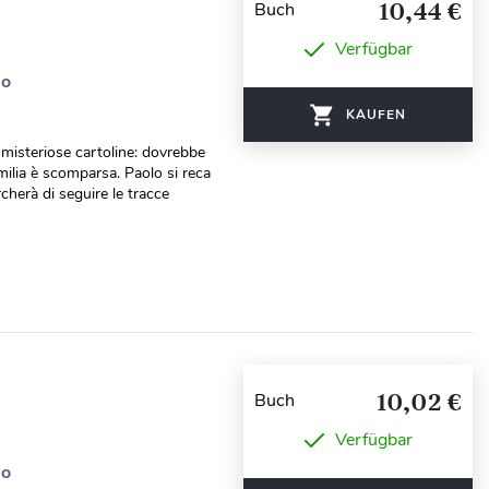
10,44 €
Buch
Verfügbar
do
KAUFEN
e misteriose cartoline: dovrebbe
milia è scomparsa. Paolo si reca
rcherà di seguire le tracce
10,02 €
Buch
Verfügbar
do