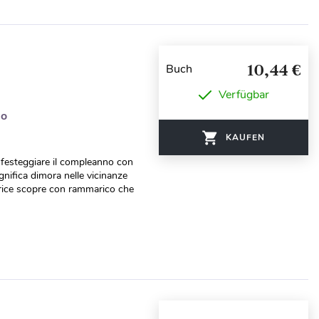
10,44 €
Buch
Verfügbar
do
KAUFEN
 festeggiare il compleanno con
agnifica dimora nelle vicinanze
trice scopre con rammarico che