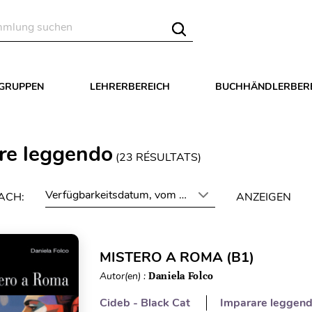
LGRUPPEN
LEHRERBEREICH
BUCHHÄNDLERBER
re leggendo
(
23
RÉSULTATS)
Verfügbarkeitsdatum, vom neuesten zum ältesten
ACH:
ANZEIGEN
MISTERO A ROMA (B1)
Autor(en) :
Daniela Folco
Cideb - Black Cat
Imparare leggen