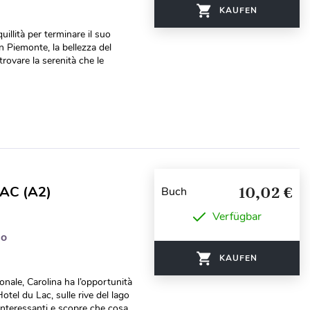
KAUFEN
uillità per terminare il suo
 Piemonte, la bellezza del
trovare la serenità che le
AC (A2)
10,02 €
Buch
Verfügbar
do
KAUFEN
onale, Carolina ha l’opportunità
Hotel du Lac, sulle rive del lago
interessanti e scopre che cosa