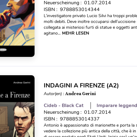
Neuerscheinung : 01.07.2014
ISBN : 9788853014344
L’investigatore privato Lucio Silvi ha troppi proble
molti debiti. Deve inoltre occuparsi dell’uccisio
collegata ai misteriosi furti di statue e oggetti 
agitano...
MEHR LESEN
INDAGINI A FIRENZE (A2)
Autor(en) :
Andrea Gerini
Cideb - Black Cat
Imparare leggen
Neuerscheinung : 01.07.2014
ISBN : 9788853014337
Antonio è appassionato di marionette e porta la
vedere la collezione più antica della città, che è i
di essere portata negli Stati Uniti. Inizia così un