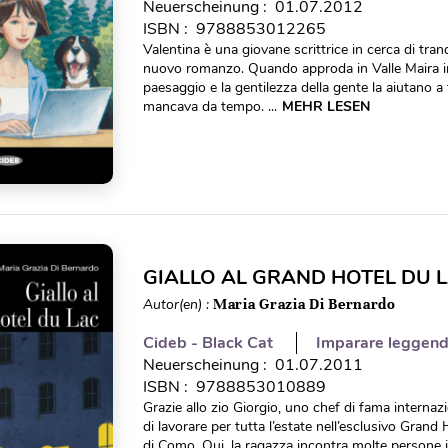
Neuerscheinung : 01.07.2012
ISBN : 9788853012265
Valentina è una giovane scrittrice in cerca di tranq
nuovo romanzo. Quando approda in Valle Maira in
paesaggio e la gentilezza della gente la aiutano a 
mancava da tempo. ...
MEHR LESEN
GIALLO AL GRAND HOTEL DU L
Autor(en) :
Maria Grazia Di Bernardo
Cideb - Black Cat
Imparare leggen
Neuerscheinung : 01.07.2011
ISBN : 9788853010889
Grazie allo zio Giorgio, uno chef di fama internazi
di lavorare per tutta l’estate nell’esclusivo Grand 
di Como. Qui, la ragazza incontra molte persone 