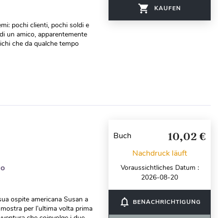
KAUFEN
mi: pochi clienti, pochi soldi e
ne di un amico, apparentemente
antichi che da qualche tempo
10,02 €
Buch
Nachdruck läuft
do
Voraussichtliches Datum :
2026-08-20
 sua ospite americana Susan a
notifications_none
BENACHRICHTIGUNG
n mostra per l’ultima volta prima
’avventura che coinvolge i due