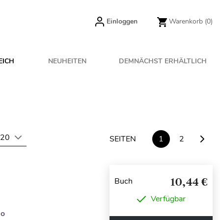
Einloggen
Warenkorb
(0)
EICH
NEUHEITEN
DEMNÄCHST ERHÄLTLICH
20
SEITEN
1
2
10,44 €
Buch
Verfügbar
do