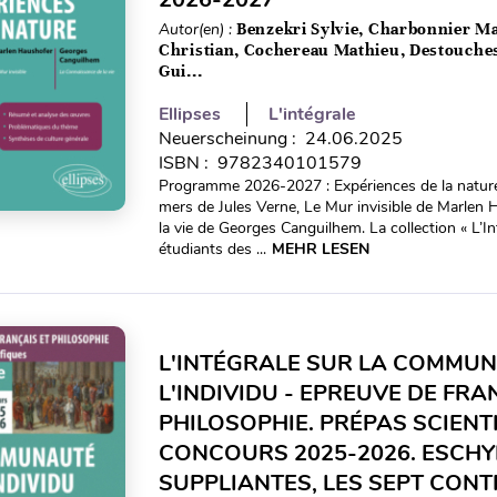
Autor(en) :
Benzekri Sylvie, Charbonnier M
Christian, Cochereau Mathieu, Destouches 
Gui...
Ellipses
L'intégrale
Neuerscheinung : 24.06.2025
ISBN : 9782340101579
Programme 2026-2027 : Expériences de la nature. 
mers de Jules Verne, Le Mur invisible de Marlen
la vie de Georges Canguilhem. La collection « L’I
étudiants des ...
MEHR LESEN
L'INTÉGRALE SUR LA COMMUN
L'INDIVIDU - EPREUVE DE FRA
PHILOSOPHIE. PRÉPAS SCIENT
CONCOURS 2025-2026. ESCHYL
SUPPLIANTES, LES SEPT CONT