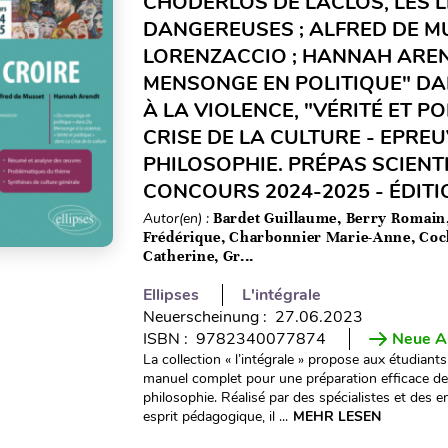
CHODERLOS DE LACLOS, LES L
DANGEREUSES ; ALFRED DE M
LORENZACCIO ; HANNAH AREN
MENSONGE EN POLITIQUE" D
À LA VIOLENCE, "VÉRITÉ ET P
CRISE DE LA CULTURE - EPRE
PHILOSOPHIE. PRÉPAS SCIENT
CONCOURS 2024-2025 - ÉDITI
Autor(en) :
Bardet Guillaume, Berry Romain
Frédérique, Charbonnier Marie-Anne, Co
Catherine, Gr...
Ellipses
L'intégrale
Neuerscheinung : 27.06.2023
ISBN : 9782340077874
Neue A
La collection « l’intégrale » propose aux étudian
manuel complet pour une préparation efficace de 
philosophie. Réalisé par des spécialistes et des
esprit pédagogique, il ...
MEHR LESEN