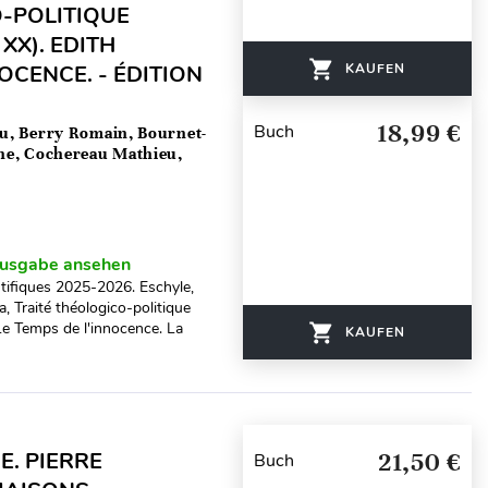
O-POLITIQUE
XX). EDITH
OCENCE. - ÉDITION
KAUFEN
18,99 €
Buch
eu, Berry Romain, Bournet-
ne, Cochereau Mathieu,
usgabe ansehen
tifiques 2025-2026. Eschyle,
, Traité théologico-politique
Le Temps de l'innocence. La
KAUFEN
E. PIERRE
21,50 €
Buch