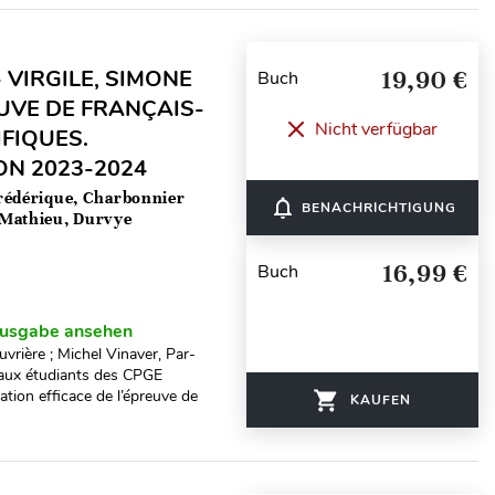
 VIRGILE, SIMONE
19,90 €
Buch
EUVE DE FRANÇAIS-
Nicht verfügbar
IFIQUES.
ON 2023-2024
rédérique, Charbonnier
notifications_none
BENACHRICHTIGUNG
Mathieu, Durvye
16,99 €
Buch
usgabe ansehen
uvrière ; Michel Vinaver, Par-
e aux étudiants des CPGE
tion efficace de l’épreuve de
KAUFEN