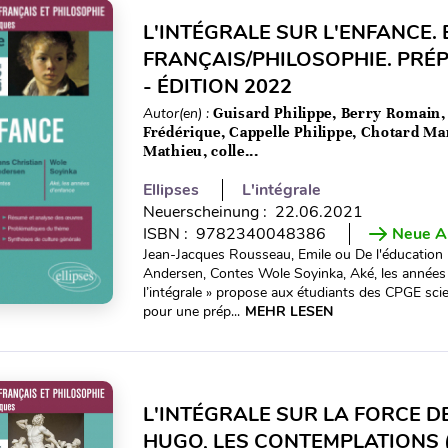
L'INTÉGRALE SUR L'ENFANCE.
FRANÇAIS/PHILOSOPHIE. PRÉP
- ÉDITION 2022
Autor(en) :
Guisard Philippe, Berry Romain,
Frédérique, Cappelle Philippe, Chotard M
Mathieu, colle...
Ellipses
L'intégrale
Neuerscheinung : 22.06.2021
ISBN : 9782340048386
Neue A
Jean-Jacques Rousseau, Emile ou De l'éducation (l
Andersen, Contes Wole Soyinka, Aké, les années 
l’intégrale » propose aux étudiants des CPGE sc
pour une prép...
MEHR LESEN
L'INTÉGRALE SUR LA FORCE DE
HUGO, LES CONTEMPLATIONS (L