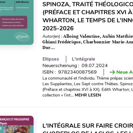
SPINOZA, TRAITÉ THÉOLOGIC
(PRÉFACE ET CHAPITRES XVI À 
WHARTON, LE TEMPS DE L'INN
2025-2026
Autor(en) :
Alloing Valentine, Aubin Matthi
Ghiani Frédérique, Charbonnier Marie-An
Dur...
Ellipses
L'intégrale
Neuerscheinung : 09.07.2024
ISBN : 9782340087569
Neue A
La communauté et l'individu. Thème prépas scien
Les Suppliantes, Les Sept contre Thèbes. Spinoza
(Préface et chapitres XVI à XX). Edith Wharton, 
collection « l’int...
MEHR LESEN
L'INTÉGRALE SUR FAIRE CROIR