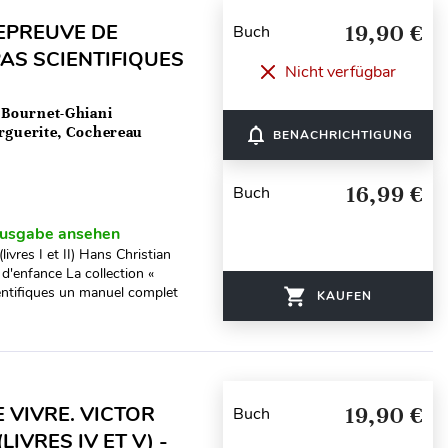
 EPREUVE DE
19,90 €
Buch
AS SCIENTIFIQUES
Nicht verfügbar
 Bournet-Ghiani
arguerite, Cochereau
notifications_none
BENACHRICHTIGUNG
16,99 €
Buch
usgabe ansehen
ivres I et II) Hans Christian
d'enfance La collection «
ientifiques un manuel complet
KAUFEN
 VIVRE. VICTOR
19,90 €
Buch
IVRES IV ET V) -