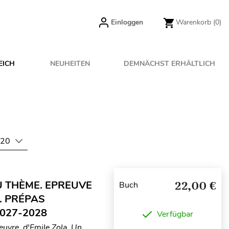
Einloggen
Warenkorb
(0)
EICH
NEUHEITEN
DEMNÄCHST ERHÄLTLICH
20
U THÈME. EPREUVE
22,00 €
Buch
. PRÉPAS
027-2028
Verfügbar
Oeuvre, d'Emile Zola. Un