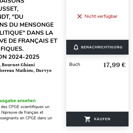
IAISONS
USSET,
DT, "DU
Nicht verfügbar
ANS DU MENSONGE
OLITIQUE" DANS LA
UVE DE FRANÇAIS ET
notifications_none
IFIQUES.
BENACHRICHTIGUNG
ON 2024-2025
17,99 €
Buch
, Bournet-Ghiani
chereau Mathieu, Durvye
usgabe ansehen
ts des CPGE scientifiques un
l’épreuve de français et
 enseignants en CPGE dans un
KAUFEN