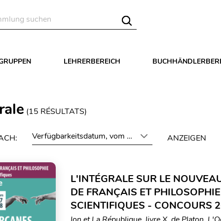
LGRUPPEN
LEHRERBEREICH
BUCHHÄNDLERBER
rale
(
15
RÉSULTATS)
Verfügbarkeitsdatum, vom neuesten zum ältesten
ACH:
ANZEIGEN
L'INTÉGRALE SUR LE NOUVEA
DE FRANÇAIS ET PHILOSOPHIE
SCIENTIFIQUES - CONCOURS 2
Ion et La République, livre X, de Platon. L'