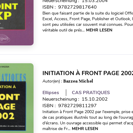
Neuerscheinung : 15.03.2004
ISBN : 9782729817640
Bien que faisant partie de la suite du logiciel Of
Excel, Access, Front Page, Publisher et Outlook,
sont peu utilisées car souvent mal connues. Pou
véritable outil de prés...
MEHR LESEN
INITIATION À FRONT PAGE 200
Autor(en) :
Bazzea Michel
Ellipses
CAS PRATIQUES
Neuerscheinung : 15.10.2002
ISBN : 9782729811297
Initiation à Front Page 2002 par l'exemple, prise 
de cas pratiques illustrés tout au long de l'ouvr
d'écrans. Un ouvrage accessible qui permet d'ac
maîtrise de Fr...
MEHR LESEN