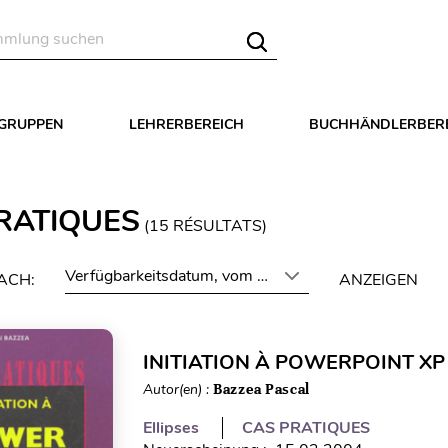
LGRUPPEN
LEHRERBEREICH
BUCHHÄNDLERBER
RATIQUES
(
15
RÉSULTATS)
Verfügbarkeitsdatum, vom neuesten zum ältesten
ACH:
ANZEIGEN
INITIATION À POWERPOINT XP
Autor(en) :
Bazzea Pascal
Ellipses
CAS PRATIQUES