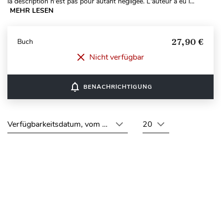
la description n'est pas pour autant négligée. L'auteur a eu l...
MEHR LESEN
27,90 €
Buch
Nicht verfügbar
notifications_none
BENACHRICHTIGUNG
Verfügbarkeitsdatum, vom neuesten zum ältesten
20
Seitenanfang