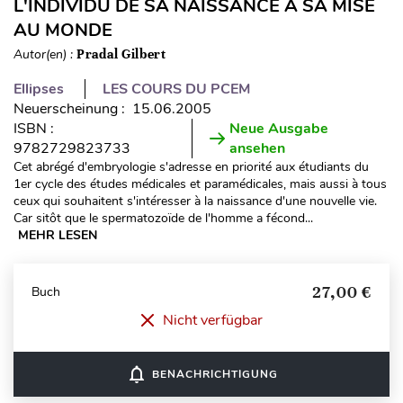
L'INDIVIDU DE SA NAISSANCE À SA MISE
AU MONDE
Autor(en) :
Pradal Gilbert
Ellipses
LES COURS DU PCEM
Neuerscheinung : 15.06.2005
ISBN :
Neue Ausgabe
9782729823733
ansehen
Cet abrégé d'embryologie s'adresse en priorité aux étudiants du
1er cycle des études médicales et paramédicales, mais aussi à tous
ceux qui souhaitent s'intéresser à la naissance d'une nouvelle vie.
Car sitôt que le spermatozoïde de l'homme a fécond...
MEHR LESEN
27,00 €
Buch
Nicht verfügbar
notifications_none
BENACHRICHTIGUNG