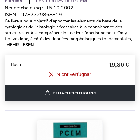
Ellipses
LES COURS DU PCEM
Neuerscheinung : 15.10.2002
ISBN : 9782729868819
Ce livre a pour objectif d'apporter les éléments de base de la
cytologie et de l'histologie nécessaires à la connaissance des
structures et à la compréhension de leur fonctionnement. On y
trouve donc, à côté des données morphologiques fondamentales,...
MEHR LESEN
19,80 €
Buch
Nicht verfügbar
notifications_none
BENACHRICHTIGUNG