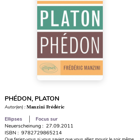
PHÉDON, PLATON
Autor(en) :
Manzini Frédéric
Ellipses
Focus sur
Neuerscheinung : 27.09.2011
ISBN : 9782729865214
Que feriez-vous si vous saviez que vous alliez mourir le soir même