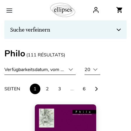
Suche verfeinern
Philo
(
111
RÉSULTATS)
Verfügbarkeitsdatum, vom neuesten zum ältesten
20
SEITEN
1
2
3
…
6